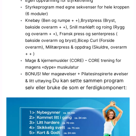
Egen oppvarming for styrketrening
Styrkeprogram med egne sekvenser for hele kroppen
(6 moduler)
Knebøy (Ben og rumpe + +),Brystpress (Bryst,
bakside overarm + +), Snill markløft og roing (Rygg
og overarm + +), Fransk press og senterpress (
bakside overarm og bryst),Bicep Curl (Forside
overarm), Militærpress & oppdrag (Skuldre, overarm
+ + )
Mage & kjernemuskler (CORE) – CORE trening for
magens «dype» muskulatur
BONUS! Mer mageøvelser + Pilatesinspirerte øvelser
Du kan sette sammen program
& litt uttøying
selv eller bruke de som er ferdigkomponert: