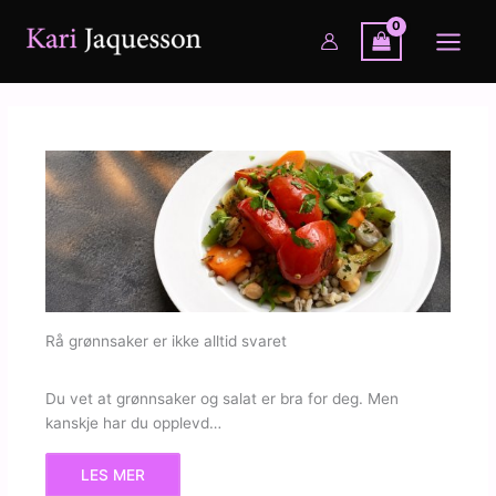
Hopp
rett
til
innholdet
Rå grønnsaker er ikke alltid svaret
Du vet at grønnsaker og salat er bra for deg. Men
kanskje har du opplevd…
LES MER