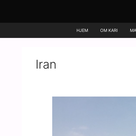
Hopp
rett
til
innholdet
HJEM
OM KARI
MA
Iran