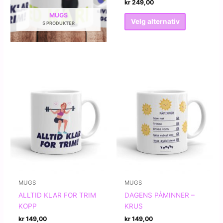
kr
249,00
Dette
MUGS
Velg alternativ
5 PRODUKTER
produktet
har
flere
varianter.
Alternative
kan
velges
på
produktside
MUGS
MUGS
ALLTID KLAR FOR TRIM
DAGENS PÅMINNER –
KOPP
KRUS
kr
149,00
kr
149,00