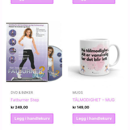
DVD & BØKER
MUGS
Fatburner Step
TÅLMODIGHET – MUG
kr
249,00
kr
149,00
Legg i handlekurv
Legg i handlekurv