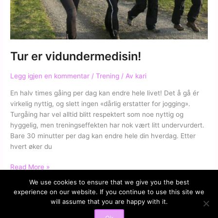
Tur er vidundermedisin!
Legg igjen en kommentar
/
Trening
/ Av
kari
En halv times gåing per dag kan endre hele livet! Det å gå ér
virkelig nyttig, og slett ingen «dårlig erstatter for jogging».
Turgåing har vel alltid blitt respektert som noe nyttig og
hyggelig, men treningseffekten har nok vært litt undervurdert.
Bare 30 minutter per dag kan endre hele din hverdag. Etter
hvert øker du
Tur
Read More »
er
We use cookies to ensure that we give you the best
vidundermedisin!
experience on our website. If you continue to use this site we
will assume that you are happy with it.
Copyright © 2026 Kari Jaquesson | Powered by
iStudio