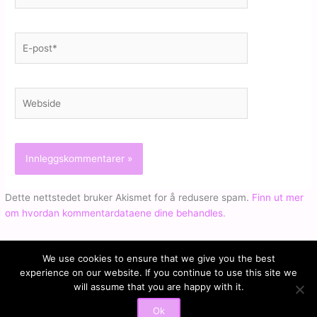
E-
post*
Webside
Dette nettstedet bruker Akismet for å redusere spam.
Finn ut mer
om hvordan kommentardataene dine behandles.
We use cookies to ensure that we give you the best
experience on our website. If you continue to use this site we
will assume that you are happy with it.
Copyright © 2026 Kari Jaquesson | Powered by
iStudio
Ok