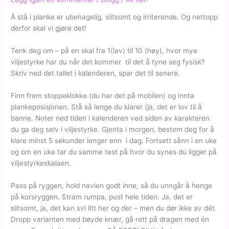
Å stå i planke er ubehagelig, slitsomt og irriterende. Og nettopp
derfor skal vi gjøre det!
Tenk deg om – på en skal fra 1(lav) til 10 (høy), hvor mye
viljestyrke har du når det kommer til det å tyne seg fysisk?
Skriv ned det tallet i kalenderen, spar det til senere.
Finn frem stoppeklokke (du har det på mobilen) og innta
plankeposisjonen. Stå så lenge du klarer (ja, det er lov til å
banne. Noter ned tiden i kalenderen ved siden av karakteren
du ga deg selv i viljestyrke. Gjenta i morgen, bestem deg for å
klare minst 5 sekunder lenger enn i dag. Fortsett sånn i en uke
og om en uke tar du samme test på hvor du synes du ligger på
viljestyrkeskalaen.
Pass på ryggen, hold navlen godt inne, så du unngår å henge
på korsryggen. Stram rumpa, pust hele tiden. Ja, det er
slitsomt, ja, det kan svi litt her og der – men du dør ikke av dét.
Dropp varianten med bøyde knær, gå rett på dragen med én