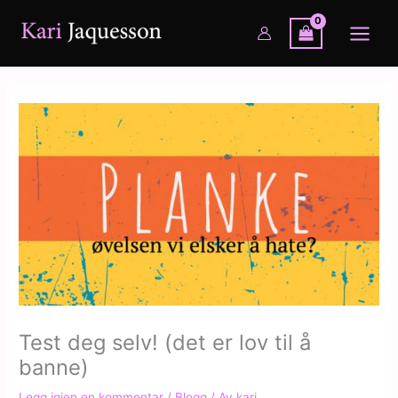
Hopp
rett
til
innholdet
Test deg selv! (det er lov til å
banne)
Legg igjen en kommentar
/
Blogg
/ Av
kari