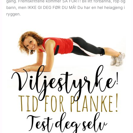
gang. Fremskrittene kommer SÅ FORT! Bli litt forbanna, rop og
bann, men IKKE GI DEG FØR DU MÅ! Du har en hel heiagjeng i
ryggen.