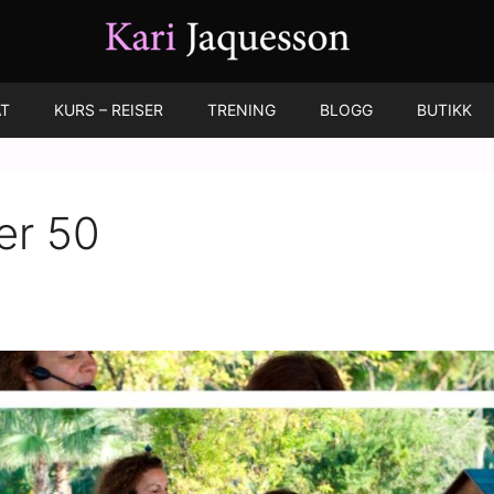
T
KURS – REISER
TRENING
BLOGG
BUTIKK
er 50