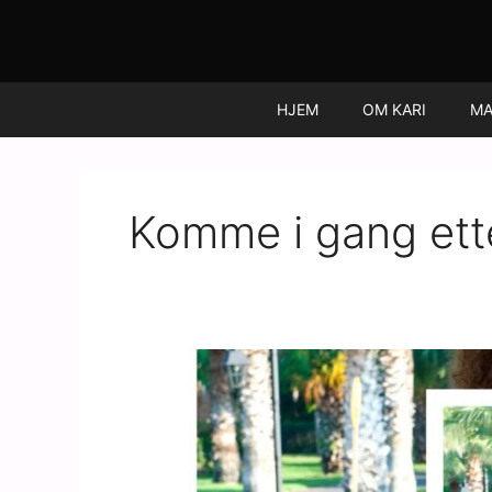
Hopp
rett
til
innholdet
HJEM
OM KARI
MA
Komme i gang ett