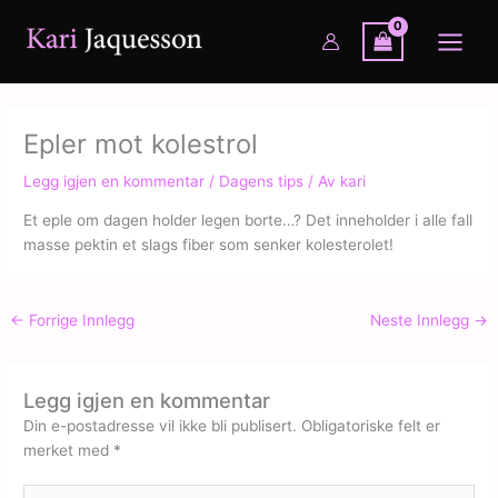
Hopp
rett
til
innholdet
Epler mot kolestrol
Legg igjen en kommentar
/
Dagens tips
/ Av
kari
Et eple om dagen holder legen borte…? Det inneholder i alle fall
masse pektin et slags fiber som senker kolesterolet!
←
Forrige Innlegg
Neste Innlegg
→
Legg igjen en kommentar
Din e-postadresse vil ikke bli publisert.
Obligatoriske felt er
merket med
*
Skriv