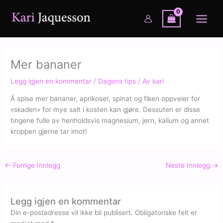
Hopp
rett
til
innholdet
Mer bananer
Legg igjen en kommentar
/
Dagens tips
/ Av
kari
Å spise mer bananer, aprikoser, spinat og fiken oppveier for
«skaden» for mye salt i kosten kan gjøre. Dessuten er disse
tingene fulle av henholdsvis magnesium, jern, kalium og annet
kroppen gjerne tar imot!
←
Forrige Innlegg
Neste Innlegg
→
Legg igjen en kommentar
Din e-postadresse vil ikke bli publisert.
Obligatoriske felt er