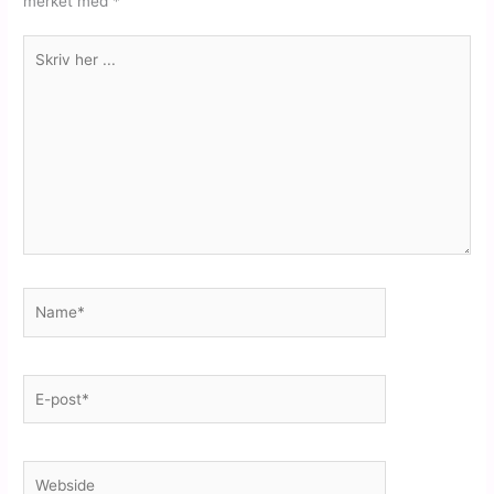
merket med
*
Skriv
her
...
Name*
E-
post*
Webside