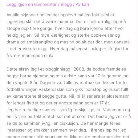
Legg igjen en kommentar
/
Blogg
/ Av
kari
Av alle skjønne ting jeg har opplevd må jeg faktisk si at
ingenting slår det å være mamma. Det er helt utrolig, jeg må
stoppe opp flere ganger hver dag og bare kjenne etter hvor
heldig jeg er! Så mye kjærlighet og sterke opplevelser og
drama og småkrangling og masing og alt det der, men uansett
– det er virkelig digg. Hver dag må jeg si .. «Jeg er så glad for
å være mammaen din!»
Dette skrev jeg
i et blogginnlegg i 2008, da bodde fremdeles
begge barna hjemme og min eldste sønn var 17 år gammel og
den yngste 8 år. Dagene var fulle av matpakker, lekser for to,
fotballtreninger, vaskemaskin som gikk nonstop og huset fullt
av kameratene til begge gutta. Nå, ni år senere er eldstemann
for lengst flyttet og det er yngstemann som er 17 år.
Jeg har to herlige sønner – veldig forskjellige, en Vannmann og
en Tyr, en perfekt match ser det ut som. Det beste jeg vet er å
se de to sammen ivrig i en diskusjon. De har mange felles
interesser og snakker sammen hver dag. I årenes løp har jeg
mange ganger blitt spurt om de ikke er «to enebarn» siden det