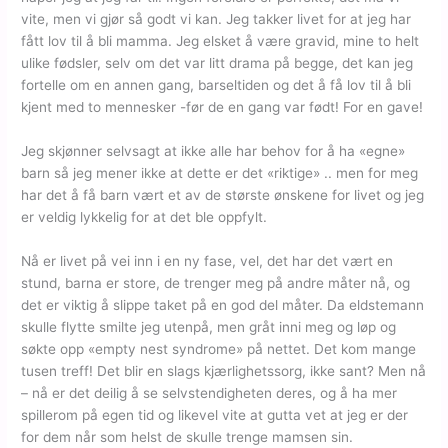
vite, men vi gjør så godt vi kan. Jeg takker livet for at jeg har
fått lov til å bli mamma. Jeg elsket å være gravid, mine to helt
ulike fødsler, selv om det var litt drama på begge, det kan jeg
fortelle om en annen gang, barseltiden og det å få lov til å bli
kjent med to mennesker -før de en gang var født! For en gave!
Jeg skjønner selvsagt at ikke alle har behov for å ha «egne»
barn så jeg mener ikke at dette er det «riktige» .. men for meg
har det å få barn vært et av de største ønskene for livet og jeg
er veldig lykkelig for at det ble oppfylt.
Nå er livet på vei inn i en ny fase, vel, det har det vært en
stund, barna er store, de trenger meg på andre måter nå, og
det er viktig å slippe taket på en god del måter. Da eldstemann
skulle flytte smilte jeg utenpå, men gråt inni meg og løp og
søkte opp «empty nest syndrome» på nettet. Det kom mange
tusen treff! Det blir en slags kjærlighetssorg, ikke sant? Men nå
– nå er det deilig å se selvstendigheten deres, og å ha mer
spillerom på egen tid og likevel vite at gutta vet at jeg er der
for dem når som helst de skulle trenge mamsen sin.