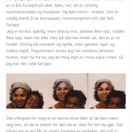
er ni års forskjell på dem. Men, nei, de er virkelig
sammensveiset og kompiser. Og ikke minst – brødre. Det er
veldig sterkt å se brorskapet, mammahjertet mitt blir helt
fortapt.
Jeg er en kul, kjærlig, men streng mor, plukker ikke opp, rydder
ikke opp, men har ikke støv på hjernen heller da, det er jo en
fordel. Streng på manerer og språk, men ganske «gal» og
tullete også. Yngstemann synes jeg har verdens tørreste
humor, men ha ha ha, jeg ler meg ihjel av mine egne vitser, så
jeg har det i alle fall gøy.
Det viktigste for meg er at barna mine føler at de kan være
seg selv, at de er elsket for den de er, ikke for det de gjør. Det
håper jeg at jeg får til. Ingen foreldre er perfekte, det må vi