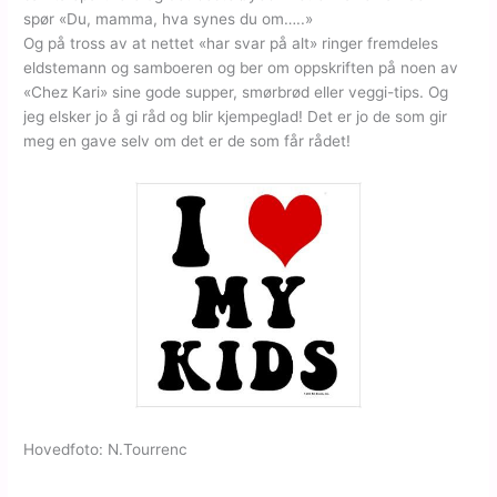
spør «Du, mamma, hva synes du om…..»
Og på tross av at nettet «har svar på alt» ringer fremdeles
eldstemann og samboeren og ber om oppskriften på noen av
«Chez Kari» sine gode supper, smørbrød eller veggi-tips. Og
jeg elsker jo å gi råd og blir kjempeglad! Det er jo de som gir
meg en gave selv om det er de som får rådet!
Hovedfoto: N.Tourrenc