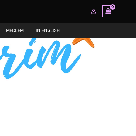
MEDLEM
IN ENGLISH
og spenstig, holde «vondtene» på
ktiv. Jeg hjelper deg!