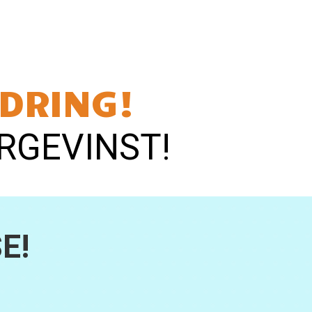
Neste Innlegg
→