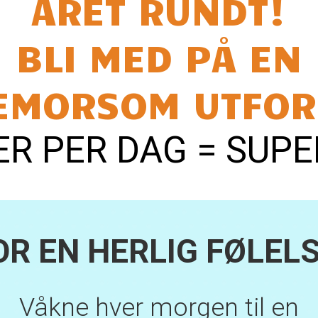
.
Obligatoriske felt er merket med
*