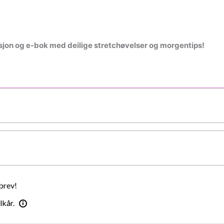
asjon og e-bok med deilige stretchøvelser og morgentips!
brev!
lkår.