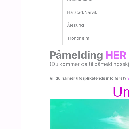
Harstad/Narvik
Ålesund
Trondheim
Påmelding
HER
(Du kommer da til påmeldingssk
Vil du ha mer uforpliketende info først?
S
Un