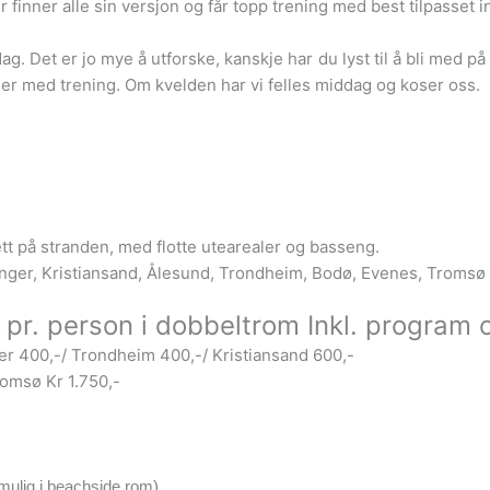
finner alle sin versjon og får topp trening med best tilpasset in
ag. Det er jo mye å utforske, kanskje har du lyst til å bli med på 
dager med trening. Om kvelden har vi felles middag og koser oss.
tt på stranden, med flotte utearealer og basseng.
vanger, Kristiansand, Ålesund, Trondheim, Bodø, Evenes, Tromsø
- pr. person i dobbeltrom Inkl. program
ger 400,-/ Trondheim 400,-/ Kristiansand 600,-
romsø Kr 1.750,-
 mulig i beachside rom)