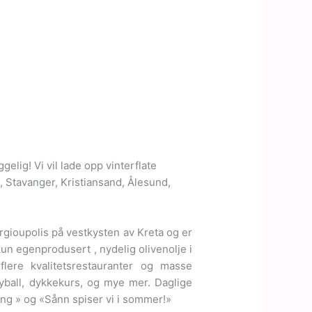
elig! Vi vil lade opp vinterflate
n, Stavanger, Kristiansand, Ålesund,
rgioupolis på vestkysten av Kreta og er
 kun egenprodusert , nydelig olivenolje i
flere kvalitetsrestauranter og masse
lleyball, dykkekurs, og mye mer. Daglige
ing » og «Sånn spiser vi i sommer!»