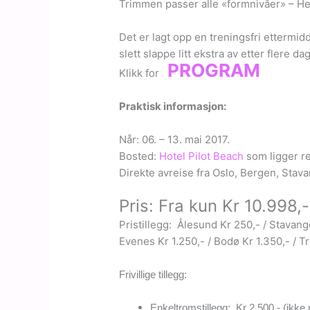
Trimmen passer alle «formnivåer» – Her 
Det er lagt opp en treningsfri ettermidd
slett slappe litt ekstra av etter flere 
PROGRAM
Klikk for
Praktisk informasjon:
Når: 06. – 13. mai 2017.
Bosted:
Hotel Pilot Beach
som ligger re
Direkte avreise fra Oslo, Bergen, Sta
Pris: Fra kun Kr 10.998,
Pristillegg: Ålesund Kr 250,- / Stavan
Evenes Kr 1.250,- / Bodø Kr 1.350,- / T
Frivillige tillegg:
Enkeltromstillegg: Kr 2.500,- (ikke