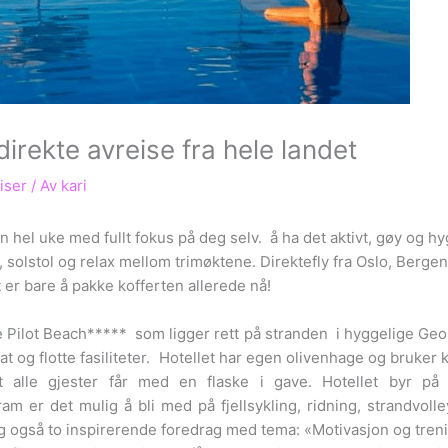
irekte avreise fra hele landet
iser
/ Av
kari
hel uke med fullt fokus på deg selv. å ha det aktivt, gøy og hygg
d, solstol og relax mellom trimøktene. Direktefly fra Oslo, Berge
er bare å pakke kofferten allerede nå!
e Pilot Beach***** som ligger rett på stranden i hyggelige Geo
at og flotte fasiliteter. Hotellet har egen olivenhage og bruker
 alle gjester får med en flaske i gave. Hotellet byr på 
rogram er det mulig å bli med på fjellsykling, ridning, strandvo
jeg også to inspirerende foredrag med tema: «Motivasjon og tren