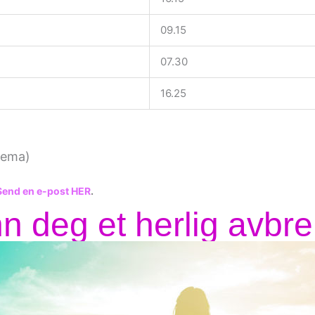
09.15
07.30
16.25
jema)
end en e-post HER
.
n deg et herlig avbre