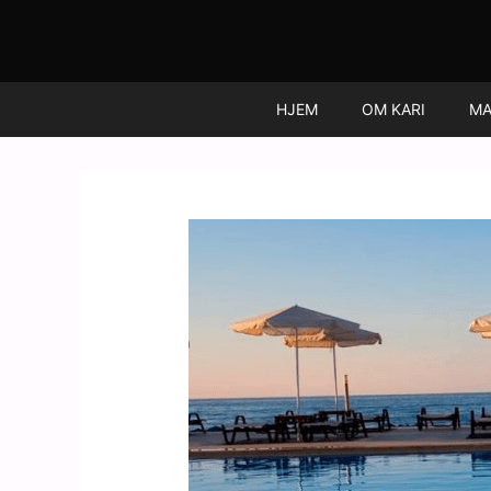
Hopp
rett
til
innholdet
HJEM
OM KARI
MA