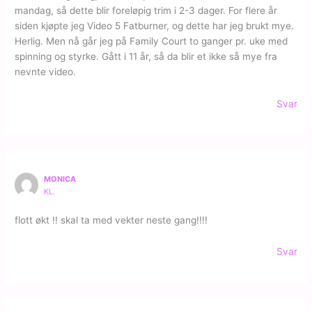
mandag, så dette blir foreløpig trim i 2-3 dager. For flere år
siden kjøpte jeg Video 5 Fatburner, og dette har jeg brukt mye.
Herlig. Men nå går jeg på Family Court to ganger pr. uke med
spinning og styrke. Gått i 11 år, så da blir et ikke så mye fra
nevnte video.
Svar
MONICA
KL.
flott økt !! skal ta med vekter neste gang!!!!
Svar