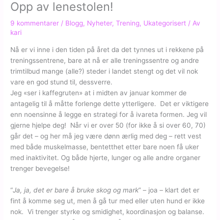
Opp av lenestolen!
9 kommentarer
/
Blogg
,
Nyheter
,
Trening
,
Ukategorisert
/ Av
kari
Nå er vi inne i den tiden på året da det tynnes ut i rekkene på
treningssentrene, bare at nå er alle treningssentre og andre
trimtilbud mange (alle?) steder i landet stengt og det vil nok
vare en god stund til, dessverre.
Jeg «ser i kaffegruten» at i midten av januar kommer de
antagelig til å måtte forlenge dette ytterligere.
Det er viktigere
enn noensinne å legge en strategi for å ivareta formen. Jeg vil
gjerne hjelpe deg!
Når vi er over 50 (for ikke å si over 60, 70)
går det – og her må jeg være dønn ærlig med deg – rett vest
med både muskelmasse, bentetthet etter bare noen få uker
med inaktivitet. Og både hjerte, lunger og alle andre organer
trenger bevegelse!
“
Ja, ja, det er bare å bruke skog og mark
” – joa – klart det er
fint å komme seg ut, men å gå tur med eller uten hund er ikke
nok.
Vi trenger styrke og smidighet, koordinasjon og balanse.