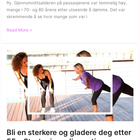
fly. Gjennomnittsalderen på passasjerene var temmelig høy,
mange i 70- og 80 årene etter utseende å dømme. Det var
skremmende å se hvor mange som var i
Ja,
Read More »
det
finnes
håp
–
også
etter
50,
60,
70
og
80!
Bli en sterkere og gladere deg etter