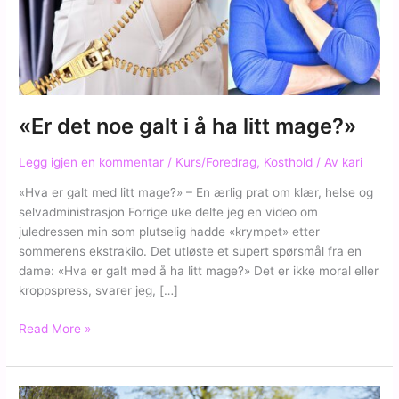
«Er det noe galt i å ha litt mage?»
Legg igjen en kommentar
/
Kurs/Foredrag
,
Kosthold
/ Av
kari
«Hva er galt med litt mage?» – En ærlig prat om klær, helse og
selvadministrasjon Forrige uke delte jeg en video om
juledressen min som plutselig hadde «krympet» etter
sommerens ekstrakilo. Det utløste et supert spørsmål fra en
dame: «Hva er galt med å ha litt mage?» Det er ikke moral eller
kroppspress, svarer jeg, […]
«Er
Read More »
det
noe
galt