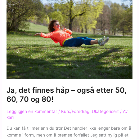
i
å
ha
litt
mage?»
Ja, det finnes håp – også etter 50,
60, 70 og 80!
Legg igjen en kommentar
/
Kurs/Foredrag
,
Ukategorisert
/ Av
kari
Du kan få til mer enn du tror Det handler ikke lenger bare om å
komme i form, men om å bremse forfallet Jeg satt nylig på et