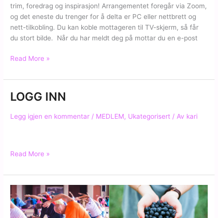
trim, foredrag og inspirasjon! Arrangementet foregår via Zoom,
og det eneste du trenger for å delta er PC eller nettbrett og
nett-tilkobling. Du kan koble mottageren til TV-skjerm, så får
du stort bilde. Når du har meldt deg på mottar du en e-post
SUPERLØRDAG
Read More »
30.JANUAR
–
UNN
LOGG INN
DEG
DETTE!
Legg igjen en kommentar
/
MEDLEM
,
Ukategorisert
/ Av
kari
LOGG
Read More »
INN