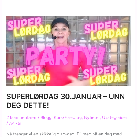
er
formen?
SUPERLØRDAG 30.JANUAR – UNN
DEG DETTE!
2 kommentarer
/
Blogg
,
Kurs/Foredrag
,
Nyheter
,
Ukategorisert
/ Av
kari
Nå trenger vi en skikkelig glad-dag! Bli med på en dag med