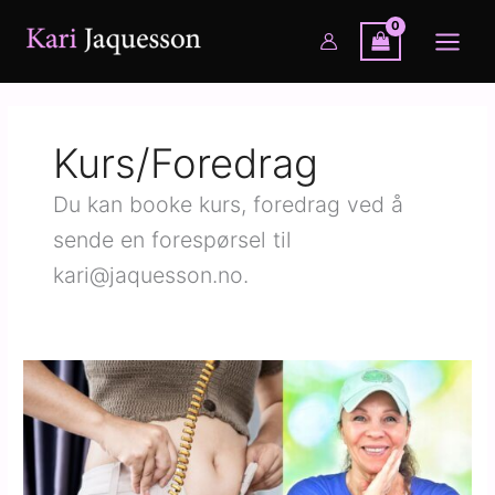
Hopp
rett
til
innholdet
Kurs/Foredrag
Du kan booke kurs, foredrag ved å
sende en forespørsel til
kari@jaquesson.no.