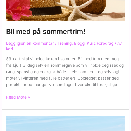
din
gratis
Bli med på sommertrim!
Legg igjen en kommentar
/
Trening
,
Blogg
,
Kurs/Foredrag
/ Av
kari
Så klart skal vi holde koken i sommer! Bli med trim med meg
fra 1.juli! Gi deg selv en sommergave som vil holde deg rask og
rørig, spenstig og energisk både i hele sommer – og selvsagt
møter vi vinteren med fulle batterier! Opplegget passer deg
perfekt – med mange live-sendinger hver uke til forskjellige
Bli
Read More »
med
på
sommertrim!