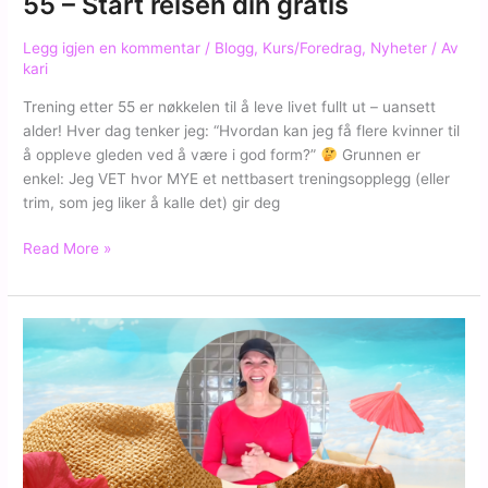
55 – Start reisen din gratis
Legg igjen en kommentar
/
Blogg
,
Kurs/Foredrag
,
Nyheter
/ Av
kari
Trening etter 55 er nøkkelen til å leve livet fullt ut – uansett
alder! Hver dag tenker jeg: “Hvordan kan jeg få flere kvinner til
å oppleve gleden ved å være i god form?”
Grunnen er
enkel: Jeg VET hvor MYE et nettbasert treningsopplegg (eller
trim, som jeg liker å kalle det) gir deg
Bli
Read More »
en
sterkere
og
gladere
deg
etter
55
–
Start
reisen